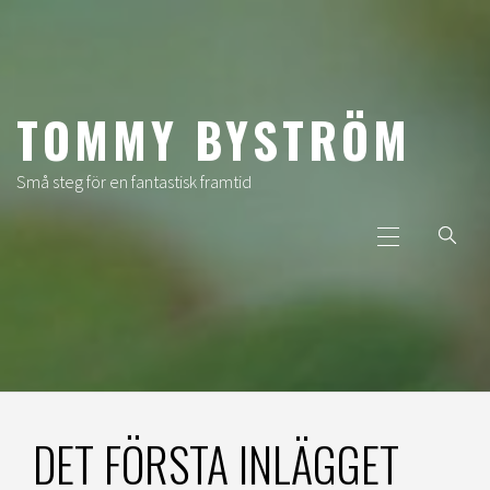
Hoppa
till
innehåll
TOMMY BYSTRÖM
Små steg för en fantastisk framtid
Primär
meny
DET FÖRSTA INLÄGGET