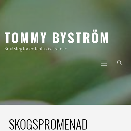
Hoppa
till
innehåll
TOMMY BYSTRÖM
Små steg för en fantastisk framtid
Primär
meny
SKOGSPROMENAD