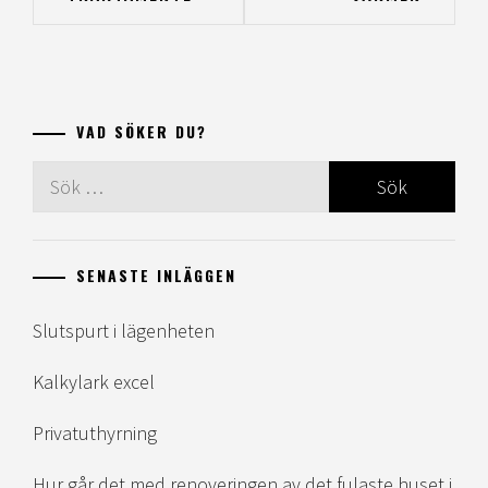
VAD SÖKER DU?
Sök
efter:
SENASTE INLÄGGEN
Slutspurt i lägenheten
Kalkylark excel
Privatuthyrning
Hur går det med renoveringen av det fulaste huset i