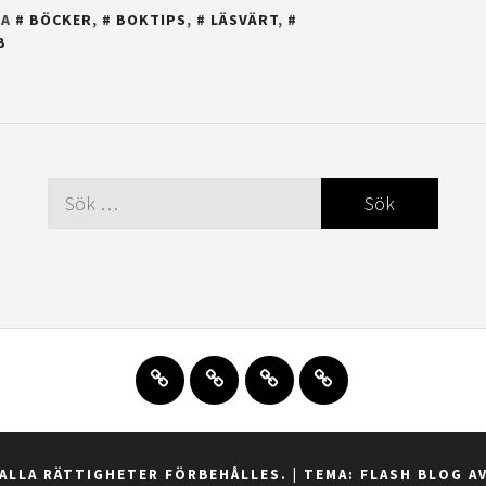
NA
BÖCKER
,
BOKTIPS
,
LÄSVÄRT
,
B
Sök
efter:
Hem
Blogginlägg
Om
Kontakt
mig
ALLA RÄTTIGHETER FÖRBEHÅLLES.
|
TEMA: FLASH BLOG A