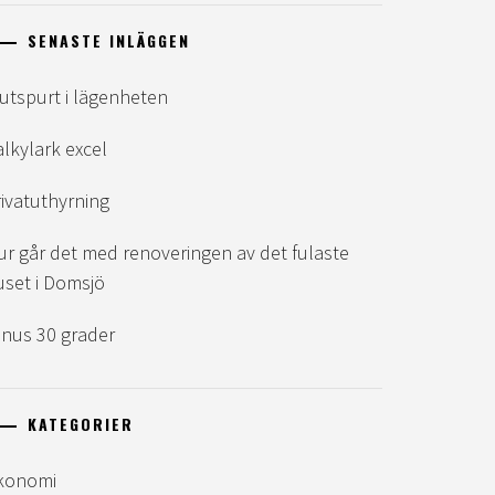
SENASTE INLÄGGEN
lutspurt i lägenheten
alkylark excel
rivatuthyrning
ur går det med renoveringen av det fulaste
uset i Domsjö
inus 30 grader
KATEGORIER
konomi