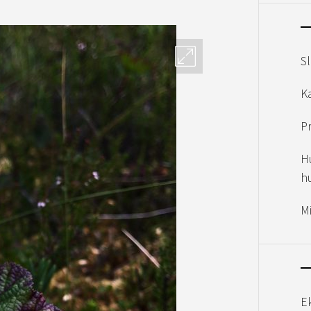
S
K
P
H
h
M
E