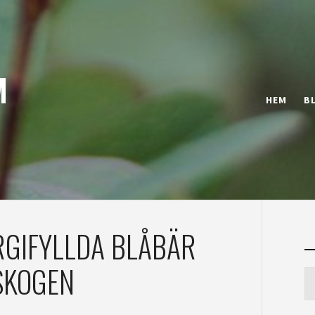
M
HEM
B
RGIFYLLDA BLÅBÄR
SKOGEN
S
ef