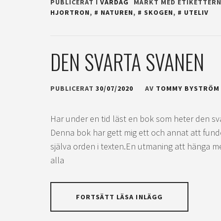
PUBLICERAT I
VARDAG
MÄRKT MED ETIKETTER
HJORTRON
,
NATUREN
,
SKOGEN
,
UTELIV
DEN SVARTA SVANEN
PUBLICERAT
30/07/2020
AV
TOMMY BYSTRÖM
Har under en tid läst en bok som heter den sv
Denna bok har gett mig ett och annat att fundera
själva orden i texten.En utmaning att hänga me
alla
FORTSÄTT LÄSA INLÄGG