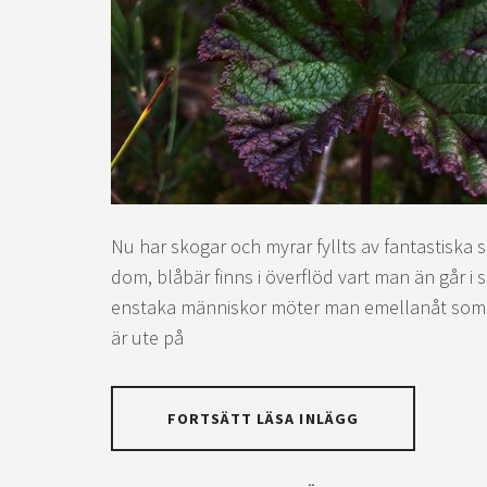
Nu har skogar och myrar fyllts av fantastiska s
dom, blåbär finns i överflöd vart man än går i
enstaka människor möter man emellanåt som 
är ute på
FORTSÄTT LÄSA INLÄGG