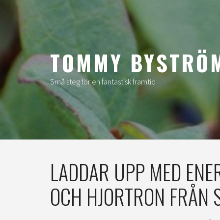
Hoppa
till
innehåll
TOMMY BYSTRÖ
Små steg för en fantastisk framtid
LADDAR UPP MED ENE
OCH HJORTRON FRÅN 