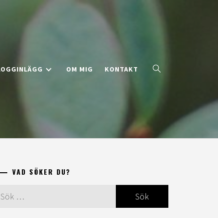
LOGGINLÄGG
OM MIG
KONTAKT
VAD SÖKER DU?
ök
ter: