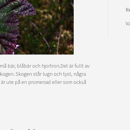
R
V
må bär, blåbär och hjortron.Det är fullt av
 skogen. Skogen står lugn och tyst, några
är ute på en promenad eller som också