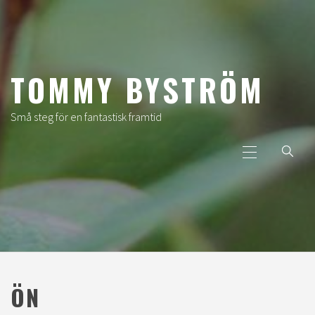
Hoppa
till
innehåll
TOMMY BYSTRÖM
Små steg för en fantastisk framtid
Primär
meny
ÖN