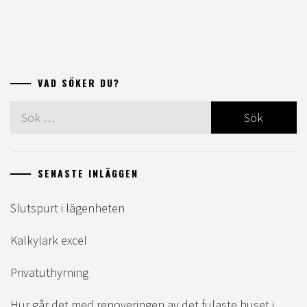
VAD SÖKER DU?
Sök
efter:
SENASTE INLÄGGEN
Slutspurt i lägenheten
Kalkylark excel
Privatuthyrning
Hur går det med renoveringen av det fulaste huset i